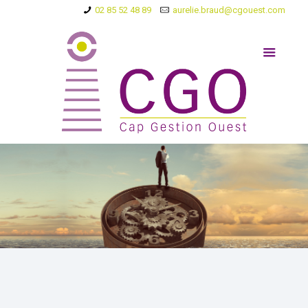
02 85 52 48 89
aurelie.braud@cgouest.com