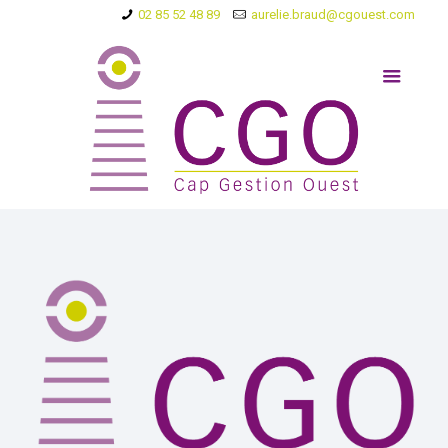
02 85 52 48 89
aurelie.braud@cgouest.com